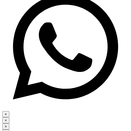
×
×
×