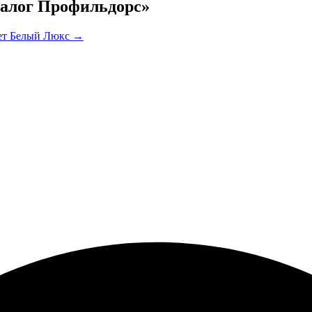
талог Профильдорс»
Цвет Белый Люкс →