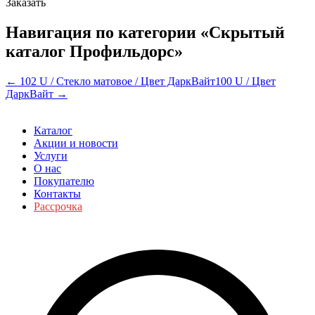
Заказать
Навигация по категории «Скрытый
каталог Профильдорс»
← 102 U / Стекло матовое / Цвет ДаркВайт
100 U / Цвет
ДаркВайт →
Каталог
Акции и новости
Услуги
О нас
Покупателю
Контакты
Рассрочка