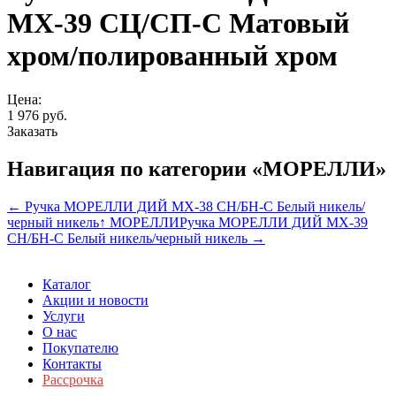
МХ-39 СЦ/СП-С Матовый
хром/полированный хром
Цена:
1 976
руб.
Заказать
Навигация по категории «МОРЕЛЛИ»
← Ручка МОРЕЛЛИ ДИЙ МХ-38 СН/БН-С Белый никель/
черный никель
↑ МОРЕЛЛИ
Ручка МОРЕЛЛИ ДИЙ МХ-39
СН/БН-С Белый никель/черный никель →
Каталог
Акции и новости
Услуги
О нас
Покупателю
Контакты
Рассрочка