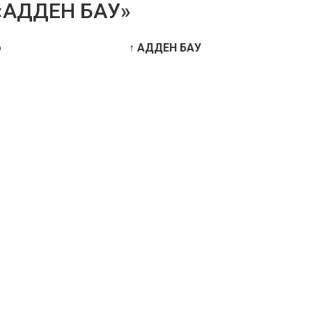
 «АДДЕН БАУ»
о
↑ АДДЕН БАУ