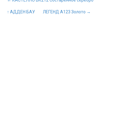
← КАСТЕЛЛО ВК212 Состаренное серебро
↑ АДДЕН БАУ
ЛЕГЕНД А123 Золото →