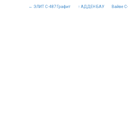
← ЭЛИТ С-487 Графит
↑ АДДЕН БАУ
Вайве С