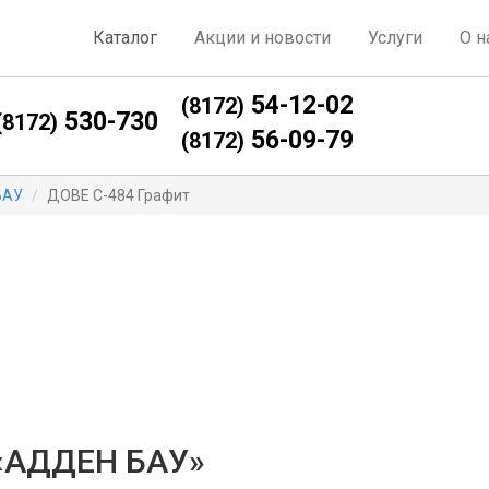
Каталог
Акции и новости
Услуги
О н
54-12-02
(8172)
530-730
(8172)
56-09-79
(8172)
БАУ
ДОВЕ С-484 Графит
 «АДДЕН БАУ»