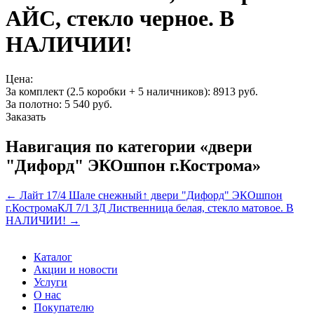
АЙС, стекло черное. В
НАЛИЧИИ!
Цена:
За комплект (2.5 коробки + 5 наличников):
8913 руб.
За полотно:
5 540
руб.
Заказать
Навигация по категории «двери
"Дифорд" ЭКОшпон г.Кострома»
← Лайт 17/4 Шале снежный
↑ двери "Дифорд" ЭКОшпон
г.Кострома
КЛ 7/1 3Д Лиственница белая, стекло матовое. В
НАЛИЧИИ! →
Каталог
Акции и новости
Услуги
О нас
Покупателю